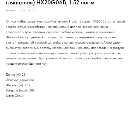
глянцевая) HX20G06B, 1.52 пог.м
Артикул:
HX20G06B
ОписаниеВиниловая многослойная пленка Hexis из серии НХ20000, с глянцевой
поврехностью, разработаннная специально для полного нанесения на
поверхность транспортных средств с любым коэффициентом искривления.
Широкий выбор цветовой палитры с матовыми и глянцевыми поверхностями
станет прекрасной основой для любого концептуального решения. А благодаря
высокотехнологичному составу клеевой основы и каналам для отведения воздуха
с пленкой легко работать, что, несомненно, делает работу в процессе монтажа
легче и эффективнее. При правильной эксплуатации срок службы пленок весьма
продолжителен (до пяти лет).
Длина (м): 25
Фактура: Глянцевая
Ширина (м): 1.52
Толщина (мкм): 100
Цвет: Серый