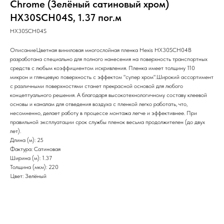
Chrome (Зелёный сатиновый хром)
HX30SCH04S, 1.37 пог.м
HX30SCH04S
ОписаниеЦветная виниловая многослойная пленка Hexis HX30SCH04B
разработана специально для полного нанесения на поверхность транспортных
средств с любым коэффициентом искривления. Пленка имеет толщину 110
микрон и глянцевую поверхность с эффектом "супер хром".Широкий ассортимент
с различными поверхностями станет прекрасной основой для любого
концептуального решения. А благодаря высокотехнологичному составу клеевой
основы и каналам для отведения воздуха с пленкой легко работать, что,
несомненно, делает работу в процессе монтажа легче и эффективнее. При
правильной эксплуатации срок службы пленок весьма продолжителен (до двух
лет).
Длина (м): 25
Фактура: Сатиновая
Ширина (м): 1.37
Толщина (мкм): 220
Цвет: Зелёный