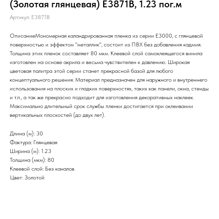
(Золотая глянцевая) E3871B, 1.23 пог.м
Артикул:
E3871B
ОписаниеМономерная каландрированная пленка из серии Е3000, с глянцевой
поверхностью и эффектом "металлик", состоит из ПВХ без добавления кадмия.
Толщина этих пленок составляет 80 мкм. Клеевой слой самоклеящегося винила
изготовлен на основе акрила и весьма чувствителен к давлению. Широкая
цветовая палитра этой серии станет прекрасной базой для любого
концептуального решения. Материал предназначен для наружного и внутреннего
использования на плоских и гладких поверхностях, таких как панели, окна, стенды
и т.п., а так же прекрасно подходит для изготовления декоративных наклеек.
Максимально длительный срок службы пленки достигается при оклеивании
вертикальных плоскостей (до двух лет).
Длина (м): 30
Фактура: Глянцевая
Ширина (м): 1.23
Толщина (мкм): 80
Клеевой слой: Без каналов
Цвет: Золотой