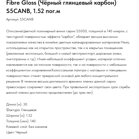
Fibre Gloss (Чёрный глянцевый карбон)
S5CANB, 1.52 пог.м
Артикул:
S5CANB
ОписаниеЦветной полимерный винил серии S5000, толщиной в 140 микрон, с
текстурной поверхностью эффекта "карбон", обладает весьма высокими
показателями качества в линейке цветных каландрированных материалов Hexis,
используемых как на открытом пространстве, так и в закрытых помещениях
(рекламные экспозиции, большой и малый автотранспорт, дорожные знаки,
пиктограммы и т.д.). Имея небольшой коэффициент усадки, материал отлично
наклеивается как на плоские поверхности, так и на поверхности с небольшим
коэффициентом искривления.Колоссальная палитра с матовыми и глянцевыми
поверхностями станет прекрасной основой для любого концептуального
решения. В течение весьма длительного времени пленки данной серии
превосходно сохраняют свои цвета. При правильной эксплуатации срок службы
данной пленки достаточно продолжителен (до трех лет).
Длина (м): 30
Фактура: Глянцевая
Ширина (м): 1.52
Толщина (мкм): 140
Клеевой слой: Без каналов
Цвет: Чёрный