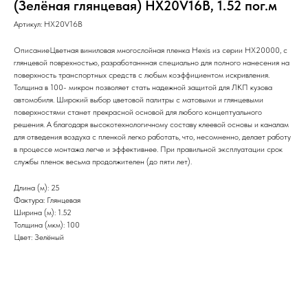
(Зелёная глянцевая) HX20V16B, 1.52 пог.м
Артикул:
HX20V16B
ОписаниеЦветная виниловая многослойная пленка Hexis из серии НХ20000, с
глянцевой поврехностью, разработаннная специально для полного нанесения на
поверхность транспортных средств с любым коэффициентом искривления.
Толщина в 100- микрон позволяет стать надежной защитой для ЛКП кузова
автомобиля. Широкий выбор цветовой палитры с матовыми и глянцевыми
поверхностями станет прекрасной основой для любого концептуального
решения. А благодаря высокотехнологичному составу клеевой основы и каналам
для отведения воздуха с пленкой легко работать, что, несомненно, делает работу
в процессе монтажа легче и эффективнее. При правильной эксплуатации срок
службы пленок весьма продолжителен (до пяти лет).
Длина (м): 25
Фактура: Глянцевая
Ширина (м): 1.52
Толщина (мкм): 100
Цвет: Зелёный