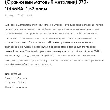
(Оранжевый матовый металлик) 970-
100MRA, 1.52 пог.м
Артикул:
970-100MRA
ОписаниеСамоклеящаяся ПВХ-пленка Oracal – это высококачественный литой
винил для полной оклейки автомобиля цветной пленкой, обладающий высокой
износостойкостью, прочностью и специальным клеем со слабой начальной
адгезией, что позволяет легко перепозиционировать пленку при оклейке авто.
Кроме того, пленка Oracal серии 970 может применяться в интерьере и
экстерьере, на плоских и изогнутых поверхностях, а также для плоттерной
резки.Компания VinylRussia предлагает пленку для автостайлинга Oracal 970 c
каналами для отвода воздуха “Rapid Air”, которые способствуют легкому и
быстрому удалению пузырей воздуха из-под пленки, что очень важно при полной
оклейке автомобиля цветным винилом.
Длина (м): 25
Фактура: Матовая
Ширина (м): 1.52
Цвет: Оранжевый