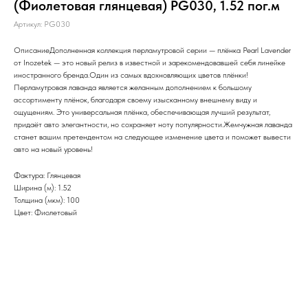
(Фиолетовая глянцевая) PG030, 1.52 пог.м
Артикул:
PG030
ОписаниеДополненная коллекция перламутровой серии — плёнка Pearl Lavender
от Inozetek — это новый релиз в известной и зарекомендовавшей себя линейке
иностранного бренда.Один из самых вдохновляющих цветов плёнки!
Перламутровая лаванда является желанным дополнением к большому
ассортименту плёнок, благодаря своему изысканному внешнему виду и
ощущениям. Это универсальная плёнка, обеспечивающая лучший результат,
придаёт авто элегантности, но сохраняет ноту популярности.Жемчужная лаванда
станет вашим претендентом на следующее изменение цвета и поможет вывести
авто на новый уровень!
Фактура: Глянцевая
Ширина (м): 1.52
Толщина (мкм): 100
Цвет: Фиолетовый