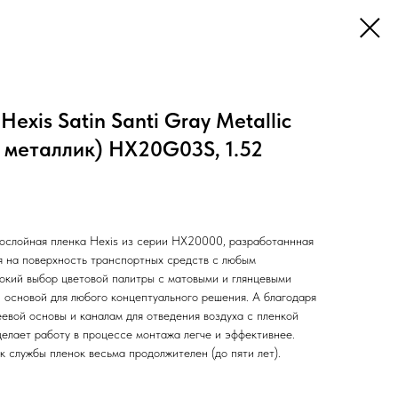
exis Satin Santi Gray Metallic
 металлик) HX20G03S, 1.52
ослойная пленка Hexis из серии НХ20000, разработаннная
я на поверхность транспортных средств с любым
кий выбор цветовой палитры с матовыми и глянцевыми
 основой для любого концептуального решения. А благодаря
евой основы и каналам для отведения воздуха с пленкой
 делает работу в процессе монтажа легче и эффективнее.
 службы пленок весьма продолжителен (до пяти лет).