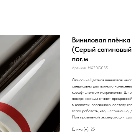
Виниловая плёнка H
(Серый сатиновый
пог.м
Артикул:
HX20G03S
ОписаниеЦветная виниловая мног
специально для полного нанесени
коэффициентом искривления. Широ
поверхностями станет прекрасной
высокотехнологичному составу кле
легко работать, что, несомненно,
При правильной эксплуатации срок
Длина (м): 25