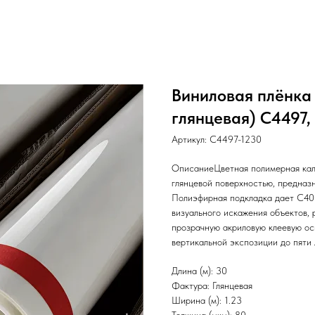
Виниловая плёнка H
глянцевая) C4497, 
Артикул:
C4497-1230
ОписаниеЦветная полимерная кал
глянцевой поверхностью, предназн
Полиэфирная подкладка дает С40
визуального искажения объектов,
прозрачную акриловую клеевую осн
вертикальной экспозиции до пяти л
Длина (м): 30
Фактура: Глянцевая
Ширина (м): 1.23