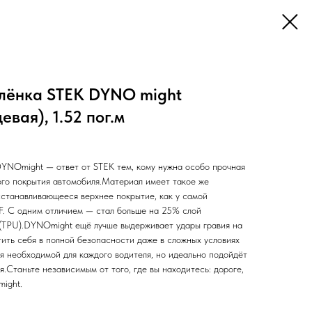
лёнка STEK DYNO might
вая), 1.52 пог.м
YNOmight — ответ от STEK тем, кому нужна особо прочная
ого покрытия автомобиля.Материал имеет такое же
сстанавливающееся верхнее покрытие, как у самой
. С одним отличием — стал больше на 25% слой
(TPU).DYNOmight ещё лучше выдерживает удары гравия на
ить себя в полной безопасности даже в сложных условиях
я необходимой для каждого водителя, но идеально подойдёт
я.Станьте независимым от того, где вы находитесь: дороге,
might.