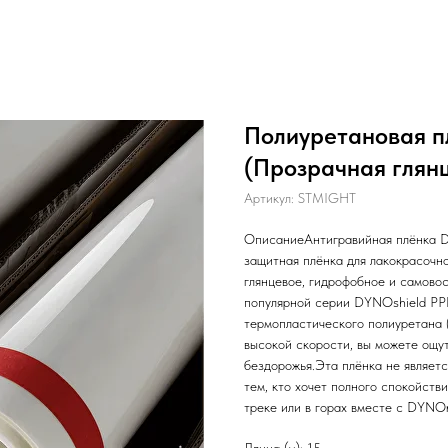
Полиуретановая п
(Прозрачная глянце
Артикул:
STMIGHT
ОписаниеАнтигравийная плёнка D
защитная плёнка для лакокрасочн
глянцевое, гидрофобное и самово
популярной серии DYNOshield PPF
термопластического полиуретана 
высокой скорости, вы можете ощут
бездорожья.Эта плёнка не являетс
тем, кто хочет полного спокойстви
треке или в горах вместе с DYNO