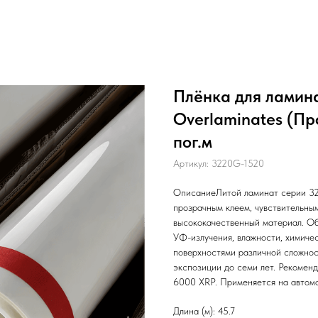
Плёнка для ламина
Overlaminates (Пр
пог.м
Артикул:
3220G-1520
ОписаниеЛитой ламинат серии 322
прозрачным клеем, чувствительны
высококачественный материал. Об
УФ-излучения, влажности, химичес
поверхностями различной сложнос
экспозиции до семи лет. Рекомен
6000 XRP. Применяется на автомоб
Длина (м): 45.7