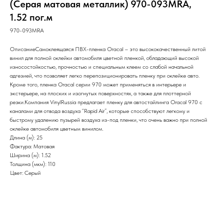
(Серая матовая металлик) 970-093MRA,
1.52 пог.м
970-093MRA
ОписаниеСамоклеящаяся ПВХ-пленка Oracal – это высококачественный литой
винил для полной оклейки автомобиля цветной пленкой, обладающий высокой
износостойкостью, прочностью и специальным клеем со слабой начальной
адгезией, что позволяет легко перепозиционировать пленку при оклейке авто.
Кроме того, пленка Oracal серии 970 может применяться в интерьере и
экстерьере, на плоских и изогнутых поверхностях, а также для плоттерной
резки.Компания VinylRussia предлагает пленку для автостайлинга Oracal 970 c
каналами для отвода воздуха “Rapid Air”, которые способствуют легкому и
быстрому удалению пузырей воздуха из-под пленки, что очень важно при полной
оклейке автомобиля цветным винилом.
Длина (м): 25
Фактура: Матовая
Ширина (м): 1.52
Толщина (мкм): 110
Цвет: Серый