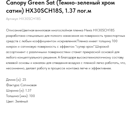
Canopy Green Sat (Темно-зеленый хром
сатин) HX30SCH18S, 1.37 пог.м
Артикул:
HX30SCH18S
ОписаниеЦветная виниловая многослойная пленка Hexis HX30SCH18S
разработана специально для полного нанесения на поверхность транспортных
средств с любым коэффициентом искривления.Пленка имеет толщину 100
микрон и сатиновую поверхность с эффектом "супер хром".Широкий
ассортимент с различными поверхностями станет прекрасной основой для
любого концептуального решения. А благодаря высокотехнологичному составу
клеевой основы и каналам для отведения воздуха с пленкой легко работать, что,
несомненно, делает работу в процессе монтажа легче и эффективнее.
Длина (м): 25
Фактура: Сатиновая
Ширина (м): 1.37
Толщина (мкм): 100
Цвет: Зелёный