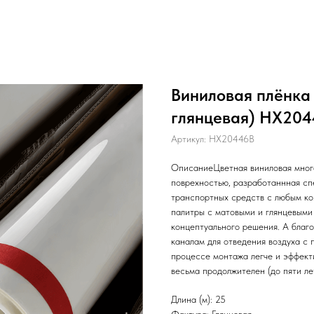
Виниловая плёнка 
глянцевая) HX2044
Артикул:
HX20446B
ОписаниеЦветная виниловая много
поврехностью, разработаннная сп
транспортных средств с любым к
палитры с матовыми и глянцевыми
концептуального решения. А благ
каналам для отведения воздуха с п
процессе монтажа легче и эффект
весьма продолжителен (до пяти лет
Длина (м): 25