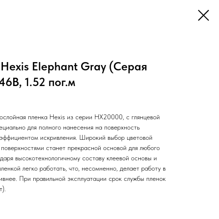
Hexis Elephant Gray (Серая
6B, 1.52 пог.м
слойная пленка Hexis из серии НХ20000, с глянцевой
ециально для полного нанесения на поверхность
оэффициентом искривления. Широкий выбор цветовой
 поверхностями станет прекрасной основой для любого
одаря высокотехнологичному составу клеевой основы и
ленкой легко работать, что, несомненно, делает работу в
ивнее. При правильной эксплуатации срок службы пленок
).