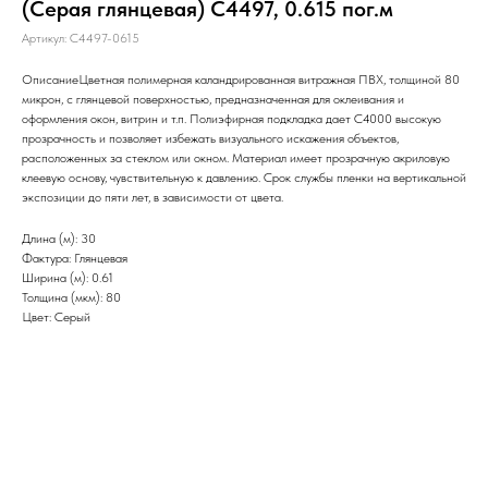
(Серая глянцевая) C4497, 0.615 пог.м
Артикул:
C4497-0615
ОписаниеЦветная полимерная каландрированная витражная ПВХ, толщиной 80
микрон, с глянцевой поверхностью, предназначенная для оклеивания и
оформления окон, витрин и т.п. Полиэфирная подкладка дает С4000 высокую
прозрачность и позволяет избежать визуального искажения объектов,
расположенных за стеклом или окном. Материал имеет прозрачную акриловую
клеевую основу, чувствительную к давлению. Срок службы пленки на вертикальной
экспозиции до пяти лет, в зависимости от цвета.
Длина (м): 30
Фактура: Глянцевая
Ширина (м): 0.61
Толщина (мкм): 80
Цвет: Серый