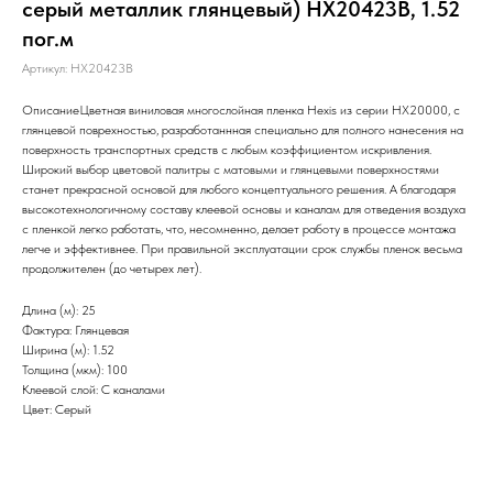
серый металлик глянцевый) HX20423B, 1.52
пог.м
Артикул:
HX20423B
ОписаниеЦветная виниловая многослойная пленка Hexis из серии НХ20000, с
глянцевой поврехностью, разработаннная специально для полного нанесения на
поверхность транспортных средств с любым коэффициентом искривления.
Широкий выбор цветовой палитры с матовыми и глянцевыми поверхностями
станет прекрасной основой для любого концептуального решения. А благодаря
высокотехнологичному составу клеевой основы и каналам для отведения воздуха
с пленкой легко работать, что, несомненно, делает работу в процессе монтажа
легче и эффективнее. При правильной эксплуатации срок службы пленок весьма
продолжителен (до четырех лет).
Длина (м): 25
Фактура: Глянцевая
Ширина (м): 1.52
Толщина (мкм): 100
Клеевой слой: С каналами
Цвет: Серый