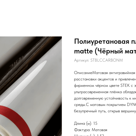
Полиуретановая п
matte (Чёрный мат
Артикул:
STBLCCARBONM
ОписаниеМатовая антигравийная 
расстановки акцентов и привлече
фирменном чёрном цвете STEK с э
ультрасовременная плёнка облада
долговременную устойчивость к м
среды.С матовым покрытием DYNO
безупречный путь, открыв вершину
Длина (м): 15
Фактура: Матовая