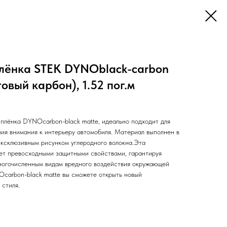
лёнка STEK DYNOblack-carbon
овый карбон), 1.52 пог.м
плёнка DYNOcarbon-black matte, идеально подходит для
ния внимания к интерьеру автомобиля. Материал выполнен в
ксклюзивным рисунком углеродного волокна.Эта
ет превосходными защитными свойствами, гарантируя
ногочисленным видам вредного воздействия окружающей
carbon-black matte вы сможете открыть новый
 стиля.