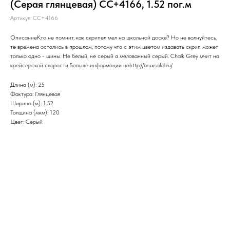
(Серая глянцевая) CC+4166, 1.52 пог.м
Артикул:
CC+4166
ОписаниеКто не помнит, как скрипел мел на школьной доске? Но не волнуйтесь,
те времена остались в прошлом, потому что с этим цветом издавать скрип может
только одно - шины. Не белый, не серый а мелованный серый. Chalk Grey мчит на
крейсерской скорости.Больше информации наhttp://bruxsafol.ru/
Длина (м): 25
Фактура: Глянцевая
Ширина (м): 1.52
Толщина (мкм): 120
Цвет: Серый