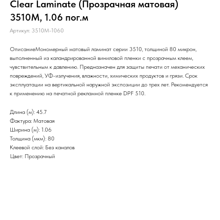
Clear Laminate (Прозрачная матовая)
3510M, 1.06 пог.м
Артикул:
3510M-1060
ОписаниеМономерный матовый ламинат серии 3510, толщиной 80 микрон,
выполненный из каландрированной виниловой пленки с прозрачным клеем,
чувствительным к давлению. Предназначен для защиты печати от механических
повреждений, УФ-излучения, влажности, химических продуктов и грязи. Срок
эксплуатации на вертикальной наружной экспозиции до трех лет. Рекомендуется
к применению на печатной рекламной пленке DPF 510.
Длина (м): 45.7
Фактура: Матовая
Ширина (м): 1.06
Толщина (мкм): 80
Клеевой слой: Без каналов
Цвет: Прозрачный