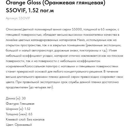
Orange Gloss (Оранжевая глянцевая)
S5OVIF, 1.52 пог.м
Артикул:
S5OVIF
ОписаниеЦветной полимерный винил серии S5000, толщиной в 65 микрон, с
глянцевой поверхностью, обладает весьма высокими показателями качества в
линейке цветных каландрированных материалов Hexis, используемых как на
открытом пространстве, так и в закрытых помещениях (рекламные экспозиции,
большой и малый автотранспорт, дорожные знаки, пиктограммы и т.д.). Имея
небольшой коэффициент усадки, материал отлично наклеивается как на плоские
поверхности, так и на поверхности с небольшим коэффициентом
искривления.Колоссальная палитра с матовыми и глянцевыми поверхностями
станет прекрасной основой для любого концептуального решения. В течение
весьма длительного времени пленки данной серии превосходно сохраняют свои
цвета. При правильной эксплуатации срок службы данной пленки достаточно
продолжителен (до четырех лет).
Длина (м): 30
Фактура: Глянцевая
Ширина (м): 1.52
Толщина (мкм): 65
Клеевой слой: Без каналов
Цвет: Оранжевый