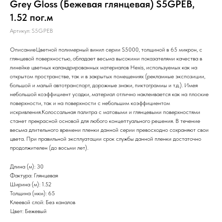
Grey Gloss (Бежевая глянцевая) S5GPEB,
1.52 пог.м
Артикул:
S5GPEB
ОписаниеЦветной полимерный винил серии S5000, толщиной в 65 микрон, с
глянцевой поверхностью, обладает весьма высокими показателями качества в
линейке цветных каландрированных материалов Hexis, используемых как на
открытом пространстве, так и в закрытых помещениях (рекламные экспозиции,
большой и малый автотранспорт, дорожные знаки, пиктограммы и т.д.). Имея
небольшой коэффициент усадки, материал отлично наклеивается как на плоские
поверхности, так и на поверхности с небольшим коэффициентом
искривления.Колоссальная палитра с матовыми и глянцевыми поверхностями
станет прекрасной основой для любого концептуального решения. В течение
весьма длительного времени пленки данной серии превосходно сохраняют свои
цвета. При правильной эксплуатации срок службы данной пленки достаточно
продолжителен (до восьми лет).
Длина (м): 30
Фактура: Глянцевая
Ширина (м): 1.52
Толщина (мкм): 65
Клеевой слой: Без каналов
Цвет: Бежевый