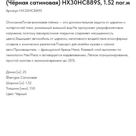
(Чёрная сатиновая) HX30HC889S, 1.52 пог.м
Артикул:
HX30HC889S
ОписаниеЛитая виниловая плёнка — это дополнительная защита от царапин и
потёртостей плюс уникальный внешний вид.Не пропускает ультрафиолетовое
излучение, поэтому лакокрасочное покрытие сохраняет насыщенность
цвета.Защищает автомобиль от царапин, негативного воздействия атмосферных
осадков и химических реагентов.Подходит для оклейки кузова и салона
авто.Производитель — французский бренд Hexis. Клеевой слой выполнен по
технологии Hex’Press и активируется надавливанием. Лёгкое позиционирование,
простой монтаж и экономия времени до 30%.
Длина (м): 25
Фактура: Сатиновая
Ширина (м): 1.52
Толщина (мкм): 150
Цвет: Чёрный