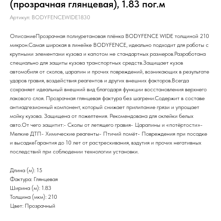
(прозрачная глянцевая), 1.83 пог.м
Артикул:
BODYFENCEWIDE1830
ОписаниеПрозрачная полиуретановая плёнка BODYFENCE WIDE толщиной 210
микрон.Самая широкая в линейке BODYFENCE, идеально подходит для работы с
крупными элементами кузова и капотом не стандартных размеров.Разработана
специально для защиты кузова транспортных средств.Защищает кузов
автомобиля от сколов, царапин и прочих повреждений, возникающих в результате
ударов гравия, воздействия реагентов и других внешних факторов.Всегда
сохраняет идеальный внешний вид благодаря функции восстановления верхнего
лакового слоя. Прозрачная глянцевая фактура без шагрени.Содержит в составе
антиадгезионный компонент, который снижает прилипание грязи и упрощает
мойку кузова. Защищена от пожелтения. Рекомендована для оклейки белых
авто.От чего защитит:- Сколы от летящего гравия- Царапины и «потёртости»-
Мелкие ДТП- Химические реагенты- Птичий помёт- Повреждения при посадке
и высадкеГарантия до 10 лет от растрескивания, вздутия и прочих негативных
последствий при соблюдении технологии установки.
Длина (м): 15
Фактура: Глянцевая
Ширина (м): 1.83
Толщина (мкм): 210
Цвет: Прозрачный