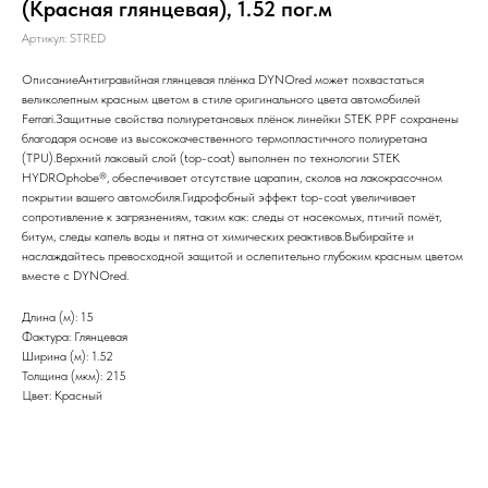
(Красная глянцевая), 1.52 пог.м
Артикул:
STRED
ОписаниеАнтигравийная глянцевая плёнка DYNOred может похвастаться
великолепным красным цветом в стиле оригинального цвета автомобилей
Ferrari.Защитные свойства полиуретановых плёнок линейки STEK PPF сохранены
благодаря основе из высококачественного термопластичного полиуретана
(TPU).Верхний лаковый слой (top-coat) выполнен по технологии STEK
HYDROphobe®, обеспечивает отсутствие царапин, сколов на лакокрасочном
покрытии вашего автомобиля.Гидрофобный эффект top-coat увеличивает
сопротивление к загрязнениям, таким как: следы от насекомых, птичий помёт,
битум, следы капель воды и пятна от химических реактивов.Выбирайте и
наслаждайтесь превосходной защитой и ослепительно глубоким красным цветом
вместе с DYNOred.
Длина (м): 15
Фактура: Глянцевая
Ширина (м): 1.52
Толщина (мкм): 215
Цвет: Красный