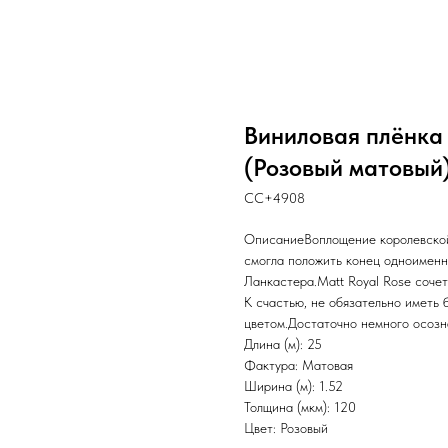
Виниловая плёнка 
(Розовый матовый)
CC+4908
ОписаниеВоплощение королевской 
смогла положить конец одноименн
Ланкастера.Matt Royal Rose сочет
К счастью, не обязательно иметь 
цветом.Достаточно немного осозн
Длина (м): 25
Фактура: Матовая
Ширина (м): 1.52
Толщина (мкм): 120
Цвет: Розовый